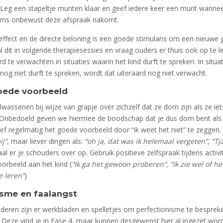
Leg een stapeltje munten klaar en geef iedere keer een munt wannee
ms onbewust deze afspraak nakomt.
effect en de directe beloning is een goede stimulans om een nieuwe
 dit in volgende therapiesessies en vraag ouders er thuis ook op te le
 te verwachten in situaties waarin het kind durft te spreken. In situa
 nog niet durft te spreken, wordt dat uiteraard nog niet verwacht.
oede voorbeeld
wassenen bij wijze van grapje over zichzelf dat ze dom zijn als ze iet
Onbedoeld geven we hiermee de boodschap dat je dus dom bent als j
ef regelmatig het goede voorbeeld door “ik weet het niet” te zeggen.
j”
, maar liever dingen als:
“oh ja, dat was ik helemaal vergeten”
,
“Tj
al er je schouders over op. Gebruik positieve zelfspraak tijdens activi
orbeeld aan het kind (
“Ik ga het gewoon proberen”, “Ik zie wel of het
e leren”
)
isme en faalangst
deren zijn er werkbladen en spelletjes om perfectionisme te besprek
 Deze vind je in Fase 4, maar kunnen desgewenst hier al ingezet wor