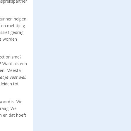
gesprekspartner
 kunnen helpen
en met tijdig
assief gedrag
 te worden
fectionisme?
? Want als een
pen. Meestal
et je vast wel,
leiden tot
woord is. We
vraag. We
n en dat hoeft