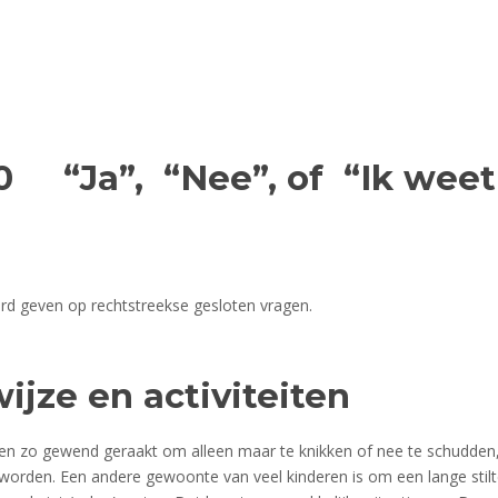
Therapie voor Selectief Mut
0 “Ja”, “Nee”, of “Ik weet
rd geven op rechtstreekse gesloten vragen.
jze en activiteiten
ren zo gewend geraakt om alleen maar te knikken of nee te schudden,
orden. Een andere gewoonte van veel kinderen is om een lange stilte