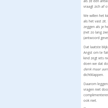
als ze een antw
vraagt zich af 
We willen het 
als het vast zi
zeggen als je h
(net zo lang zw
(antwoord geven
Dat laatste blij
Angst om te fal
kind zegt iets 
doen we dat doo
denk maar aan
dichtklappen.
Daarom leggen w
vragen niet do
complimenteren 
ook niet.