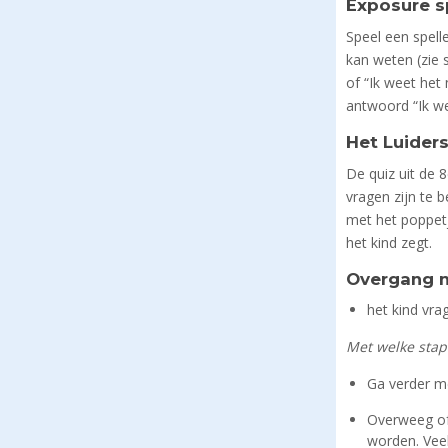
Exposure s
Speel een spell
kan weten (zie s
of “Ik weet het
antwoord “Ik we
Het Luiders
De quiz uit de 
vragen zijn te 
met het poppetj
het kind zegt.
Overgang na
het kind vra
Met welke stap
Ga verder me
Overweeg of
worden. Vee