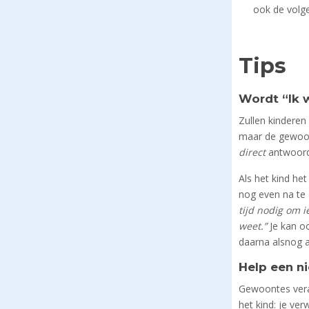
ook de volg
Tips
Wordt “Ik 
Zullen kinderen
maar de gewoon
direct
antwoord 
Als het kind he
nog even na te
tijd nodig om i
weet.”
Je kan oo
daarna alsnog aa
Help een n
Gewoontes veran
het kind: je ver