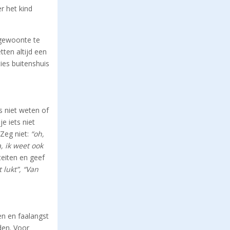
r het kind
 gewoonte te
tten altijd een
ties buitenshuis
s niet weten of
e iets niet
 Zeg niet:
“oh,
a, ik weet ook
teiten en geef
 lukt”, “Van
en en faalangst
den. Voor