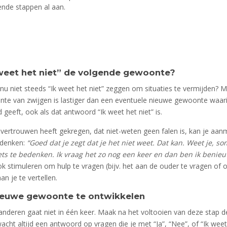
ende stappen al aan.
weet het niet” de volgende gewoonte?
 nu niet steeds “Ik weet het niet” zeggen om situaties te vermijden? M
te van zwijgen is lastiger dan een eventuele nieuwe gewoonte waari
geeft, ook als dat antwoord “Ik weet het niet” is.
t vertrouwen heeft gekregen, dat niet-weten geen falen is, kan je a
 denken:
“Goed dat je zegt dat je het niet weet. Dat kan. Weet je, s
ets te bedenken. Ik vraag het zo nog een keer en dan ben ik benieuw
k stimuleren om hulp te vragen (bijv. het aan de ouder te vragen of 
n je te vertellen.
ieuwe gewoonte te ontwikkelen
deren gaat niet in één keer. Maak na het voltooien van deze stap d
wacht altijd een antwoord op vragen die je met “Ja”, “Nee”, of “Ik weet