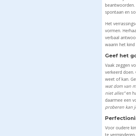
beantwoorden. 
spontaan en so
Het verrassings
vormen. Herhaal
verbaal antwoord
waarin het kind
Geef het g
Vaak zeggen vol
verkeerd doen. 
weet of kan. Ge
wat dom van mi
niet alles”
en ha
daarmee een vo
proberen kan j
Perfection
Voor oudere kin
te verminderen.