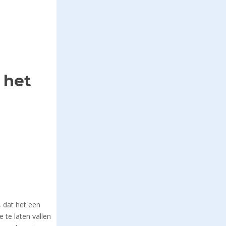
isme
 het
 dat het een
 te laten vallen