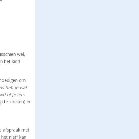
isschien wel,
n het kind
anmoedigen om
oms heb je wat
d of je iets
op te zoeken) en
e afspraak met
 het niet” kan