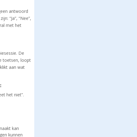
 geen antwoord
ijn: “Ja”, “Nee”,
ral met het
piesessie. De
e toetsen, loopt
klikt aan wat
:
et het niet”.
emaakt kan
igen kunnen