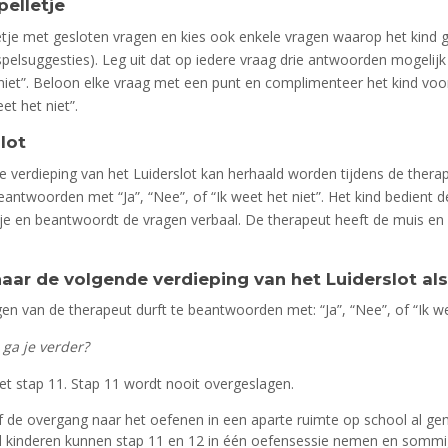
pelletje
etje met gesloten vragen en kies ook enkele vragen waarop het kind
pelsuggesties). Leg uit dat op iedere vraag drie antwoorden mogelijk z
 niet”. Beloon elke vraag met een punt en complimenteer het kind voo
et het niet”.
lot
8e verdieping van het Luiderslot kan herhaald worden tijdens de thera
beantwoorden met “Ja”, “Nee”, of “Ik weet het niet”. Het kind bedient d
e en beantwoordt de vragen verbaal. De therapeut heeft de muis en 
ar de volgende verdieping van het Luiderslot als
gen van de therapeut durft te beantwoorden met: “Ja”, “Nee”, of “Ik we
 ga je verder?
t stap 11. Stap 11 wordt nooit overgeslagen.
 de overgang naar het oefenen in een aparte ruimte op school al g
l kinderen kunnen stap 11 en 12 in één oefensessie nemen en somm