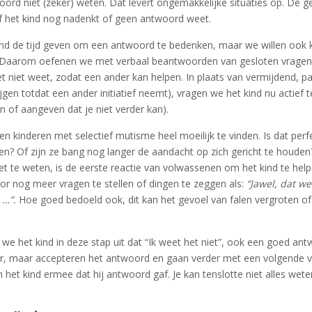
oord niet (zeker) weten. Dat levert ongemakkelijke situaties op. De 
of het kind nog nadenkt of geen antwoord weet.
kind de tijd geven om een antwoord te bedenken, maar we willen ook
t. Daarom oefenen we met verbaal beantwoorden van gesloten vragen 
et niet weet, zodat een ander kan helpen. In plaats van vermijdend, p
ijgen totdat een ander initiatief neemt), vragen we het kind nu actief
 of aangeven dat je niet verder kan).
ken kinderen met selectief mutisme heel moeilijk te vinden. Is dat per
en? Of zijn ze bang nog langer de aandacht op zich gericht te houden
niet te weten, is de eerste reactie van volwassenen om het kind te hel
r nog meer vragen te stellen of dingen te zeggen als:
“Jawel, dat we
 …”.
Hoe goed bedoeld ook, dit kan het gevoel van falen vergroten of 
e het kind in deze stap uit dat “Ik weet het niet”, ook een goed ant
or, maar accepteren het antwoord en gaan verder met een volgende 
het kind ermee dat hij antwoord gaf. Je kan tenslotte niet alles wete