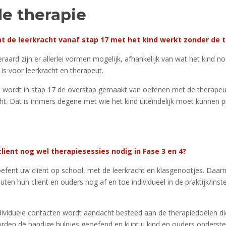
de therapie
dat de leerkracht vanaf stap 17 met het kind werkt zonder de 
teraard zijn er allerlei vormen mogelijk, afhankelijk van wat het kind n
 is voor leerkracht en therapeut.
pe wordt in stap 17 de overstap gemaakt van oefenen met de therape
ht. Dat is immers degene met wie het kind uiteindelijk moet kunnen pr
client nog wel therapiesessies nodig in Fase 3 en 4?
oefent uw client op school, met de leerkracht en klasgenootjes. Daar
en hun client en ouders nog af en toe individueel in de praktijk/inste
dividuele contacten wordt aandacht besteed aan de therapiedoelen di
orden de handige hulpjes geoefend en kunt u kind en ouders onderste