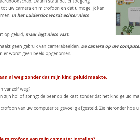
daardboodschap. Daarin staat dat er toegang
 tot uw camera en microfoon en dat u mogelijk kan
omen.
In het Luiderslot wordt echter niets
rt op geluid,
maar legt niets vast.
 maakt geen gebruik van camerabeelden.
De camera op uw computer
n er wordt geen beeld opgenomen.
gaan al weg zonder dat mijn kind geluid maakte.
en vanzelf weg?
in zijn hol of springt de beer op de kast zonder dat het kind geluid m
crofoon van uw computer te gevoelig afgesteld. Zie hieronder hoe u 
 de microfoon van mijn computer instellen?