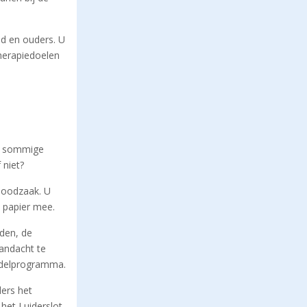
nd en ouders. U
therapiedoelen
en sommige
 niet?
noodzaak. U
p papier mee.
den, de
andacht te
andelprogramma.
ders het
het Luiderslot