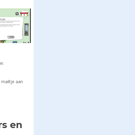
ie:
 mailtje aan
rs en