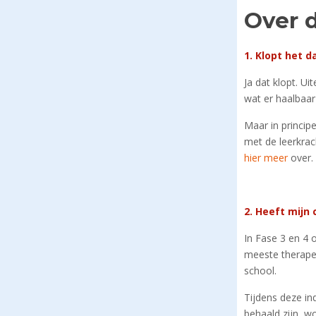
Over 
1. Klopt het 
Ja dat klopt. Ui
wat er haalbaar
Maar in princi
met de leerkrac
hier meer
over.
2. Heeft mijn 
In Fase 3 en 4 
meeste therapeut
school.
Tijdens deze in
behaald zijn, w