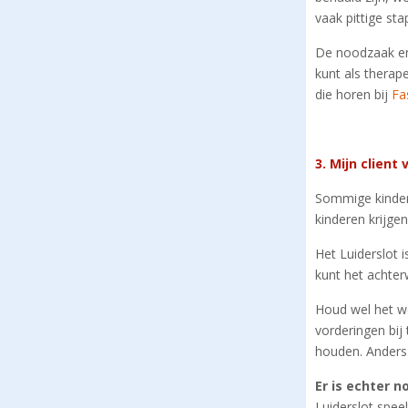
vaak pittige st
De noodzaak en 
kunt als therap
die horen bij
Fa
3. Mijn client 
Sommige kindere
kinderen krijgen
Het Luiderslot 
kunt het achter
Houd wel het w
vorderingen bij
houden. Anders 
Er is echter n
Luiderslot spee