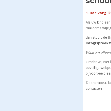
schoo
1. Hoe voeg i
Als uw kind een
mailadres wijzig
dan stuurt de 
info@spreektv
Waarom alleen 
Omdat wij niet
beveiligd webpo
bijvoorbeeld een
De therapeut ke
contacten.