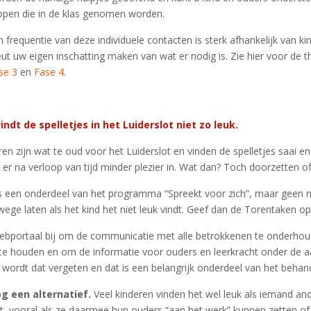
appen die in de klas genomen worden.
frequentie van deze individuele contacten is sterk afhankelijk van ki
eut uw eigen inschatting maken van wat er nodig is. Zie hier voor de 
se 3
en
Fase 4
.
vindt de spelletjes in het Luiderslot niet zo leuk.
n zijn wat te oud voor het Luiderslot en vinden de spelletjes saai 
 er na verloop van tijd minder plezier in. Wat dan? Toch doorzetten of
is een onderdeel van het programma “Spreekt voor zich”, maar geen 
wege laten als het kind het niet leuk vindt. Geef dan de Torentaken o
ebportaal bij om de communicatie met alle betrokkenen te onderhou
 te houden en om de informatie voor ouders en leerkracht onder de a
wordt dat vergeten en dat is een belangrijk onderdeel van het beh
og een alternatief.
Veel kinderen vinden het wel leuk als iemand an
lt, vooral als ze daarmee hun ouders “aan het werk” kunnen zetten of 