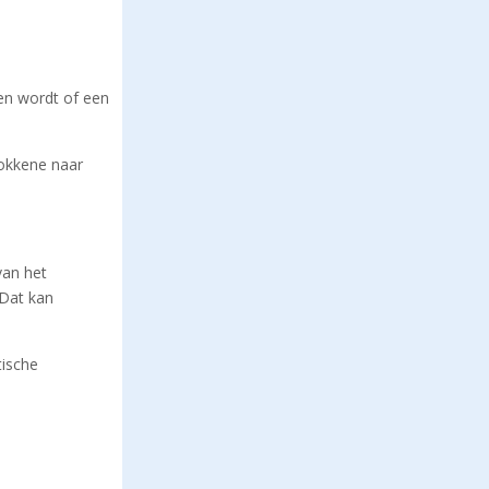
ken wordt of een
rokkene naar
van het
 Dat kan
tische