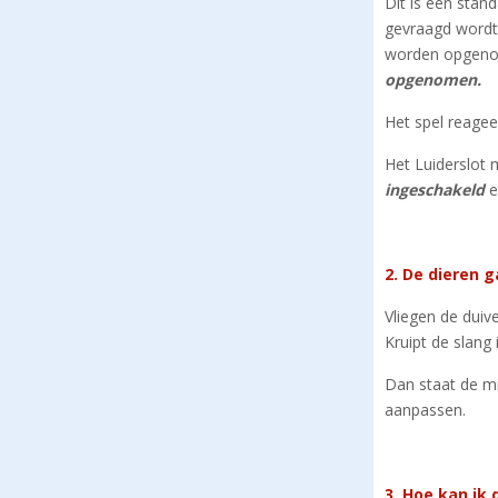
Dit is een stan
gevraagd wordt
worden opgen
opgenomen.
Het spel reagee
Het Luiderslot
ingeschakeld
e
2. De dieren 
Vliegen de duiv
Kruipt de slang 
Dan staat de mi
aanpassen.
3. Hoe kan ik