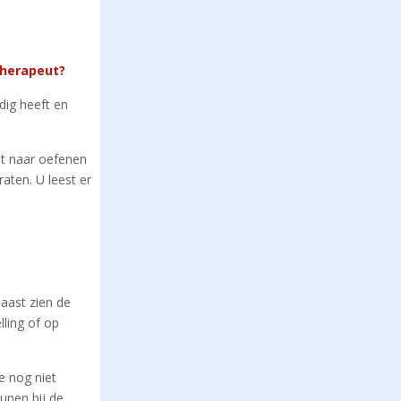
therapeut?
odig heeft en
ut naar oefenen
aten. U leest er
naast zien de
lling of op
e nog niet
unen bij de